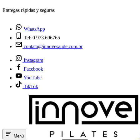
¿Tienes dudas? Habla con nosotros
WhatsApp
Tel: 0 973 696765
contato@innovesaude.com.br
Instagram
Facebook
YouTube
TikTok
Menú