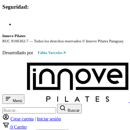
Seguridad:
Compra 100% Segura
Conexión cifrada SSL
Innove Pilates
RUC 9106302-7 — Todos los derechos reservados © Innove Pilates Paraguay.
Desarrollado por
Fábio Varcelos
Menú
Buscar
Crear cuenta
|
Iniciar sesión
0
Carrito