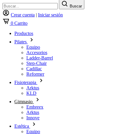
Buscar
Crear cuenta
|
Iniciar sesión
0
Carrito
Productos
Pilates
Equipo
Accesorios
Ladder-Barrel
Step-Chair
Cadillac
Reformer
Fisioterapia
Arktus
KLD
Gimnasio
Embreex
Arktus
Innove
Estética
Equipo